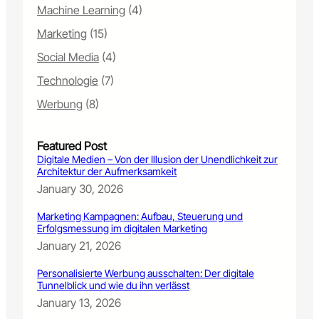
g
Machine Learning
(4)
:
V
Marketing
(15)
o
Social Media
(4)
m
P
Technologie
(7)
a
p
Werbung
(8)
i
e
Featured Post
r
Digitale Medien – Von der Illusion der Unendlichkeit zur
s
Architektur der Aufmerksamkeit
t
January 30, 2026
a
p
Marketing Kampagnen: Aufbau, Steuerung und
e
Erfolgsmessung im digitalen Marketing
l
January 21, 2026
z
u
Personalisierte Werbung ausschalten: Der digitale
r
Tunnelblick und wie du ihn verlässt
d
January 13, 2026
a
u