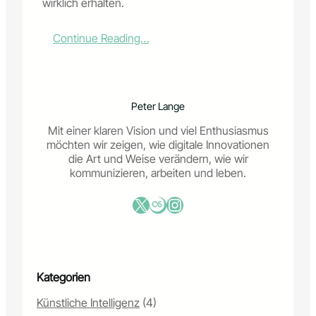
wirklich erhalten.
:
Continue Reading…
D
i
g
i
Peter Lange
t
a
Mit einer klaren Vision und viel Enthusiasmus
l
möchten wir zeigen, wie digitale Innovationen
e
die Art und Weise verändern, wie wir
A
kommunizieren, arbeiten und leben.
r
c
X
Last.fm
Instagram
h
i
v
i
e
Kategorien
r
u
Künstliche Intelligenz
(4)
n