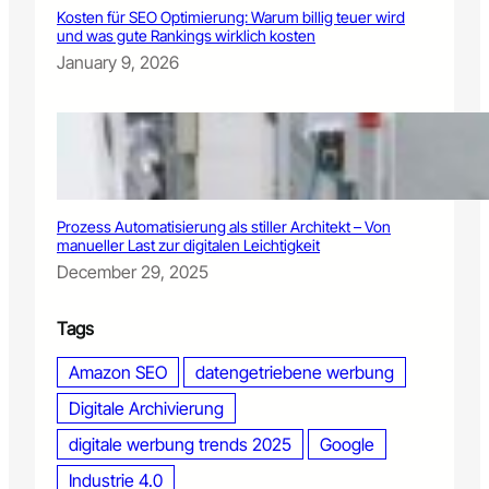
Kosten für SEO Optimierung: Warum billig teuer wird
e
und was gute Rankings wirklich kosten
r
January 9, 2026
h
a
f
t
e
n
D
a
Prozess Automatisierung als stiller Architekt – Von
t
manueller Last zur digitalen Leichtigkeit
e
December 29, 2025
n
s
p
Tags
u
r
Amazon SEO
datengetriebene werbung
Digitale Archivierung
digitale werbung trends 2025
Google
Industrie 4.0