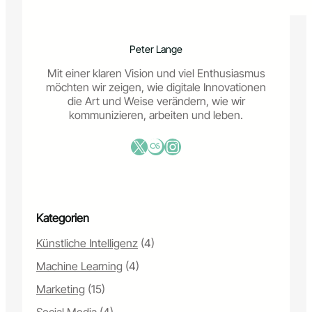
r
t
e
Peter Lange
n
v
Mit einer klaren Vision und viel Enthusiasmus
o
möchten wir zeigen, wie digitale Innovationen
n
die Art und Weise verändern, wie wir
W
kommunizieren, arbeiten und leben.
e
r
X
Last.fm
Instagram
b
u
n
g
:
Kategorien
V
o
Künstliche Intelligenz
(4)
m
P
Machine Learning
(4)
l
a
Marketing
(15)
k