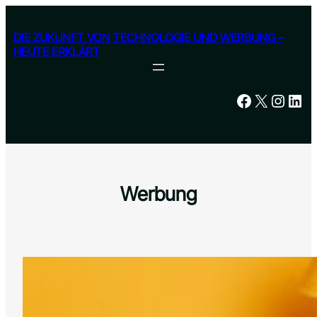
Skip
to
DIE ZUKUNFT VON TECHNOLOGIE UND WERBUNG –
content
HEUTE ERKLÄRT
Facebook
X
Instagram
LinkedIn
Werbung