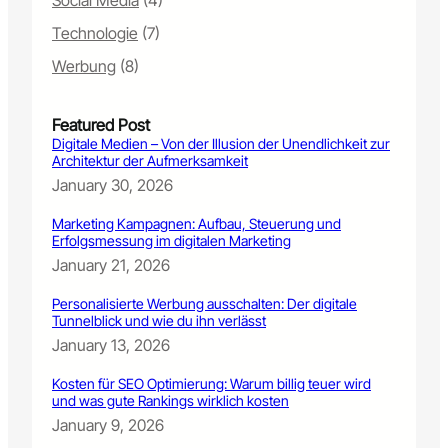
Social Media
(4)
a
t
Technologie
(7)
a
n
Werbung
(8)
d
e
Featured Post
r
Digitale Medien – Von der Illusion der Unendlichkeit zur
L
Architektur der Aufmerksamkeit
i
January 30, 2026
t
f
Marketing Kampagnen: Aufbau, Steuerung und
a
Erfolgsmessung im digitalen Marketing
ß
January 21, 2026
s
ä
Personalisierte Werbung ausschalten: Der digitale
u
Tunnelblick und wie du ihn verlässt
l
January 13, 2026
e
b
Kosten für SEO Optimierung: Warum billig teuer wird
i
und was gute Rankings wirklich kosten
s
January 9, 2026
z
u