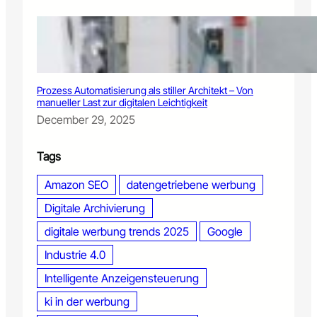
m
K
I
-
g
e
Prozess Automatisierung als stiller Architekt – Von
s
manueller Last zur digitalen Leichtigkeit
t
December 29, 2025
e
u
e
Tags
r
t
Amazon SEO
datengetriebene werbung
e
Digitale Archivierung
n
F
digitale werbung trends 2025
Google
e
e
Industrie 4.0
d
Intelligente Anzeigensteuerung
ki in der werbung