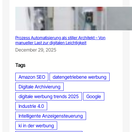
n
t
e
n
K
u
Prozess Automatisierung als stiller Architekt – Von
n
manueller Last zur digitalen Leichtigkeit
d
December 29, 2025
e
n
e
Tags
r
l
Amazon SEO
datengetriebene werbung
e
Digitale Archivierung
b
n
digitale werbung trends 2025
Google
i
s
Industrie 4.0
s
Intelligente Anzeigensteuerung
e
n
ki in der werbung
o