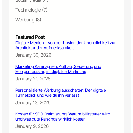
Social Media
(4)
a
r
Technologie
(7)
k
e
Werbung
(8)
t
i
Featured Post
n
Digitale Medien – Von der Illusion der Unendlichkeit zur
g
Architektur der Aufmerksamkeit
:
January 30, 2026
D
e
Marketing Kampagnen: Aufbau, Steuerung und
r
Erfolgsmessung im digitalen Marketing
W
January 21, 2026
e
g
Personalisierte Werbung ausschalten: Der digitale
z
Tunnelblick und wie du ihn verlässt
u
January 13, 2026
r
e
Kosten für SEO Optimierung: Warum billig teuer wird
l
und was gute Rankings wirklich kosten
e
January 9, 2026
v
a