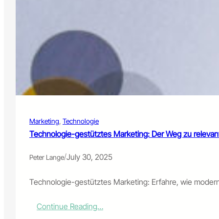
Marketing
, 
Technologie
Technologie-gestütztes Marketing: Der Weg zu releva
/
July 30, 2025
Peter Lange
Technologie-gestütztes Marketing: Erfahre, wie modern
:
Continue Reading…
T