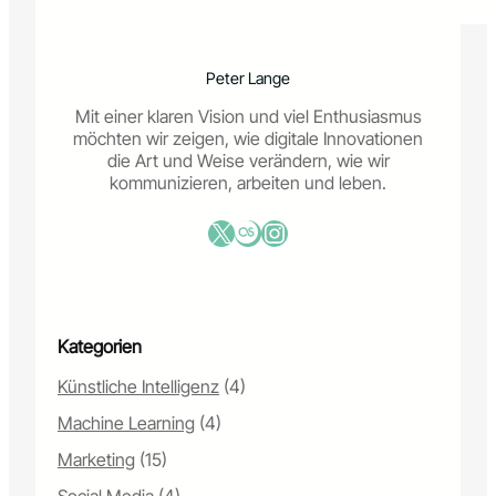
e
c
h
Peter Lange
n
o
Mit einer klaren Vision und viel Enthusiasmus
l
möchten wir zeigen, wie digitale Innovationen
o
die Art und Weise verändern, wie wir
g
kommunizieren, arbeiten und leben.
i
e
X
Last.fm
Instagram
-
g
e
s
t
Kategorien
ü
t
Künstliche Intelligenz
(4)
z
t
Machine Learning
(4)
e
s
Marketing
(15)
M