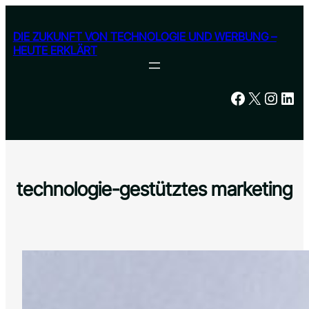
Skip
to
DIE ZUKUNFT VON TECHNOLOGIE UND WERBUNG –
content
HEUTE ERKLÄRT
Facebook
X
Instagram
LinkedIn
technologie-gestütztes marketing