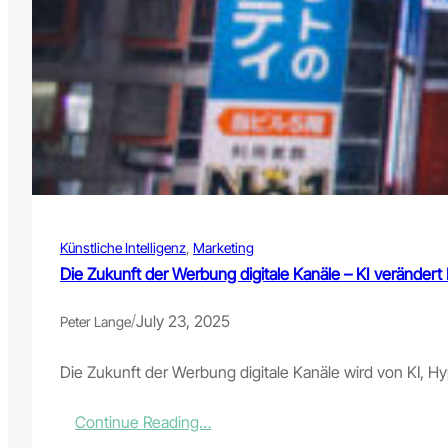
Künstliche Intelligenz
, 
Marketing
Die Zukunft der Werbung digitale Kanäle – KI veränder
/
July 23, 2025
Peter Lange
Die Zukunft der Werbung digitale Kanäle wird von KI, H
:
Continue Reading…
D