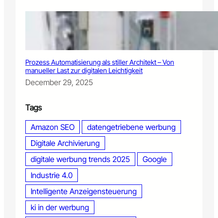
M
a
r
k
e
t
Prozess Automatisierung als stiller Architekt – Von
i
manueller Last zur digitalen Leichtigkeit
n
December 29, 2025
g
f
u
Tags
n
d
Amazon SEO
datengetriebene werbung
a
Digitale Archivierung
m
e
digitale werbung trends 2025
Google
n
t
Industrie 4.0
a
Intelligente Anzeigensteuerung
l
ki in der werbung