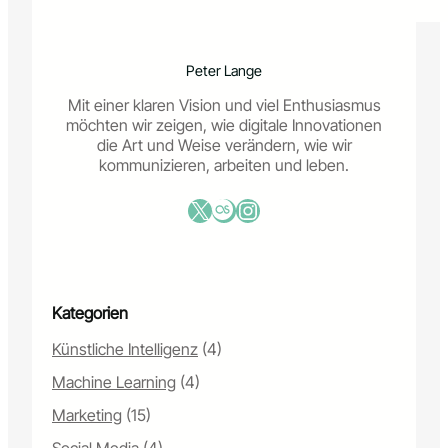
i
e
Z
Peter Lange
u
k
Mit einer klaren Vision und viel Enthusiasmus
u
möchten wir zeigen, wie digitale Innovationen
n
die Art und Weise verändern, wie wir
f
kommunizieren, arbeiten und leben.
t
d
X
Last.fm
Instagram
e
r
W
e
r
Kategorien
b
u
Künstliche Intelligenz
(4)
n
g
Machine Learning
(4)
d
i
Marketing
(15)
g