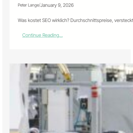
du
/
January 9, 2026
Peter Lange
ihn
verlässt
Was kostet SEO wirklich? Durchschnittspreise, versteck
:
Continue Reading…
Kosten
für
SEO
Optimierung:
Warum
billig
teuer
wird
und
was
gute
Rankings
wirklich
kosten