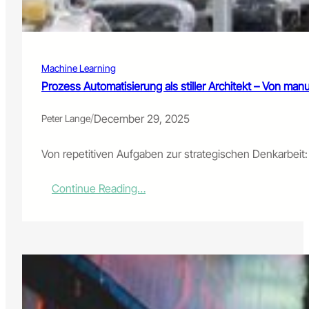
Machine Learning
Prozess Automatisierung als stiller Architekt – Von manue
/
December 29, 2025
Peter Lange
Von repetitiven Aufgaben zur strategischen Denkarbeit:
:
Continue Reading…
Prozess
Automatisierung
als
stiller
Architekt
–
Von
manueller