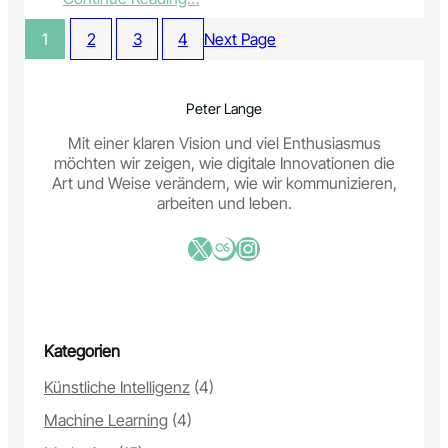
n
l
M
d
c
a
1
2
3
4
Next Page
s
h
r
u
e
k
n
W
e
d
e
Peter Lange
t
s
r
i
t
Mit einer klaren Vision und viel Enthusiasmus
b
n
r
möchten wir zeigen, wie digitale Innovationen die
u
g
a
Art und Weise verändern, wie wir kommunizieren,
n
S
t
arbeiten und leben.
g
t
e
d
r
g
X
Last.fm
Instagram
u
a
i
s
t
s
i
e
c
e
g
h
h
i
e
s
Kategorien
e
G
t
n
r
Künstliche Intelligenz
(4)
o
u
h
Machine Learning
(4)
n
n
d