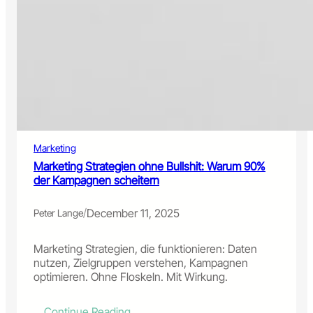
g
s
k
2
e
e
0
k
i
2
u
t
6
n
:
d
T
e
e
n
c
e
h
n
n
Marketing
t
o
s
Marketing Strategien ohne Bullshit: Warum 90%
l
c
der Kampagnen scheitern
o
h
g
e
/
December 11, 2025
Peter Lange
i
i
e
d
n
e
Marketing Strategien, die funktionieren: Daten
,
n
nutzen, Zielgruppen verstehen, Kampagnen
T
,
optimieren. Ohne Floskeln. Mit Wirkung.
r
w
e
e
:
Continue Reading…