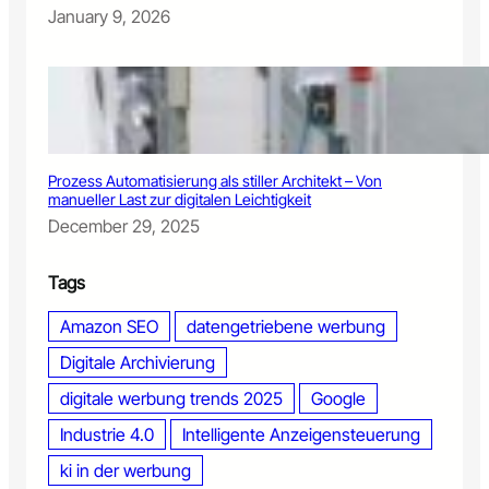
a
January 9, 2026
m
p
a
g
n
e
n
s
Prozess Automatisierung als stiller Architekt – Von
c
manueller Last zur digitalen Leichtigkeit
h
December 29, 2025
e
i
Tags
t
e
Amazon SEO
datengetriebene werbung
r
n
Digitale Archivierung
digitale werbung trends 2025
Google
Industrie 4.0
Intelligente Anzeigensteuerung
ki in der werbung