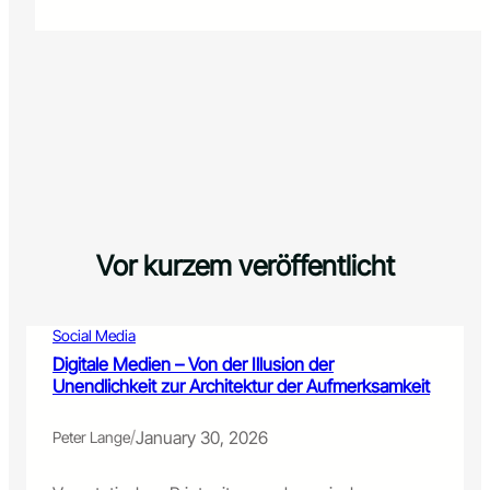
Advertising:
Wenn
Maschinen
in
Millisekunden
entscheiden,
welche
Werbung
du
siehst
Vor kurzem veröffentlicht
Social Media
Digitale Medien – Von der Illusion der
Unendlichkeit zur Architektur der Aufmerksamkeit
/
January 30, 2026
Peter Lange