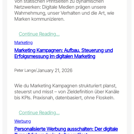
Von statischen Printseiten zu dynamischen
Netzwerken: Digitale Medien prägen unsere
Wahrnehmung, unser Verhalten und die Art, wie
Marken kommunizieren.
:
Continue Reading…
D
Marketing
i
Marketing Kampagnen: Aufbau, Steuerung und
g
Erfolgsmessung im digitalen Marketing
i
t
a
/
January 21, 2026
Peter Lange
l
e
Wie du Marketing Kampagnen strukturiert planst,
M
steuerst und misst – von Zieldefinition über Kanäle
e
bis KPIs. Praxisnah, datenbasiert, ohne Floskeln.
d
i
e
:
Continue Reading…
n
M
Werbung
–
a
Personalisierte Werbung ausschalten: Der digitale
V
r