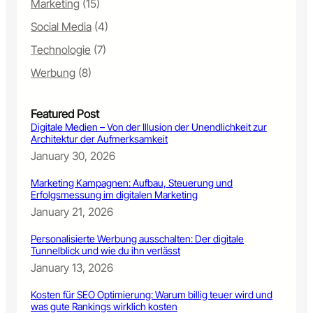
Marketing
(15)
e
l
B
a
Social Media
(4)
u
g
l
Technologie
(7)
e
l
n
Werbung
(8)
s
d
h
i
i
g
Featured Post
t
i
Digitale Medien – Von der Illusion der Unendlichkeit zur
:
t
Architektur der Aufmerksamkeit
W
a
January 30, 2026
a
l
r
e
Marketing Kampagnen: Aufbau, Steuerung und
u
r
Erfolgsmessung im digitalen Marketing
m
W
January 21, 2026
9
e
0
r
Personalisierte Werbung ausschalten: Der digitale
%
b
Tunnelblick und wie du ihn verlässt
d
u
January 13, 2026
e
n
r
g
Kosten für SEO Optimierung: Warum billig teuer wird und
K
was gute Rankings wirklich kosten