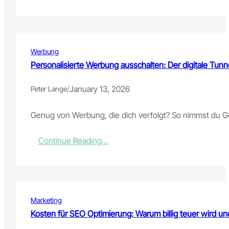
Marketing
Kampagnen:
Aufbau,
Steuerung
und
Werbung
Erfolgsmessung
im
Personalisierte Werbung ausschalten: Der digitale Tunne
digitalen
Marketing
/
January 13, 2026
Peter Lange
Genug von Werbung, die dich verfolgt? So nimmst du Go
:
Continue Reading…
Personalisierte
Werbung
ausschalten:
Der
digitale
Marketing
Tunnelblick
und
Kosten für SEO Optimierung: Warum billig teuer wird un
wie