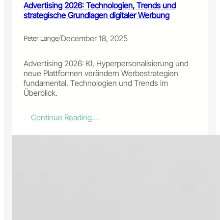
n
a
Advertising 2026: Technologien, Trends und
g
s
strategische Grundlagen digitaler Werbung
:
t
W
z
/
December 18, 2025
Peter Lange
e
u
n
r
n
d
Advertising 2026: KI, Hyperpersonalisierung und
M
i
neue Plattformen verändern Werbestrategien
a
g
fundamental. Technologien und Trends im
s
i
Überblick.
c
t
h
a
:
Continue Reading…
i
l
A
n
e
d
e
n
v
n
L
e
i
e
r
n
i
t
M
c
i
i
h
s
l
t
i
l
i
n
i
g