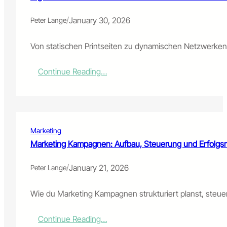
/
January 30, 2026
Peter Lange
Von statischen Printseiten zu dynamischen Netzwerken
:
Continue Reading…
Digitale
Medien
–
Von
der
Marketing
Illusion
der
Marketing Kampagnen: Aufbau, Steuerung und Erfolgsm
Unendlichkeit
zur
/
January 21, 2026
Peter Lange
Architektur
der
Aufmerksamkeit
Wie du Marketing Kampagnen strukturiert planst, steuers
:
Continue Reading…