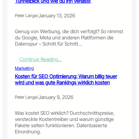
Tunnelblick und wie du ihn verlässt
o
k
n
e
d
t
/
January 13, 2026
Peter Lange
e
i
r
n
Genug von Werbung, die dich verfolgt? So nimmst
I
g
du Google, Meta und anderen Plattformen die
l
K
Datenspur – Schritt für Schritt…
l
a
u
m
s
p
:
Continue Reading…
i
a
P
Marketing
o
g
e
n
Kosten für SEO Optimierung: Warum billig teuer
n
r
d
wird und was gute Rankings wirklich kosten
e
s
e
n
o
r
:
n
/
January 9, 2026
Peter Lange
U
A
a
n
u
l
Was kostet SEO wirklich? Durchschnittspreise,
e
f
i
versteckte Kostentreiber und warum günstige
n
b
s
Pakete selten funktionieren. Datenbasierte
d
a
i
Einordnung.
l
u
e
i
,