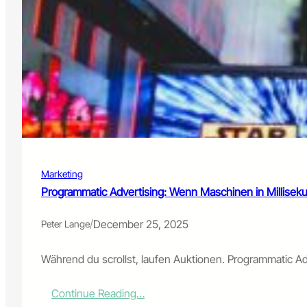
Last
zur
digitalen
Leichtigkeit
Marketing
Programmatic Advertising: Wenn Maschinen in Millise
/
December 25, 2025
Peter Lange
Während du scrollst, laufen Auktionen. Programmatic Adv
:
Continue Reading…
Programmatic