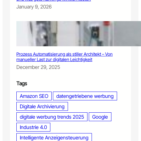
n
January 9, 2026
t
w
i
c
k
l
u
n
Prozess Automatisierung als stiller Architekt – Von
g
manueller Last zur digitalen Leichtigkeit
e
December 29, 2025
n
f
ü
Tags
r
M
Amazon SEO
datengetriebene werbung
a
Digitale Archivierung
r
k
digitale werbung trends 2025
Google
e
t
Industrie 4.0
e
Intelligente Anzeigensteuerung
r