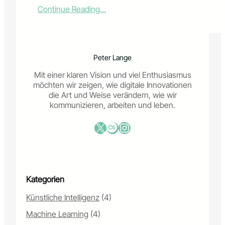
e
d
:
Continue Reading…
T
i
D
o
g
i
o
i
g
l
t
i
s
a
Peter Lange
t
u
l
a
n
Mit einer klaren Vision und viel Enthusiasmus
e
l
d
möchten wir zeigen, wie digitale Innovationen
P
e
S
die Art und Weise verändern, wie wir
r
W
t
kommunizieren, arbeiten und leben.
ä
e
r
s
r
a
X
Last.fm
Instagram
e
b
t
n
u
e
z
n
g
p
g
i
e
T
e
r
Kategorien
r
n
f
e
f
Künstliche Intelligenz
(4)
e
n
ü
k
d
Machine Learning
(4)
r
t
s
m