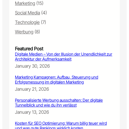
2
Marketing
(15)
a
0
x
Social Media
(4)
2
i
5
Technologie
(7)
m
:
a
D
Werbung
(8)
l
i
e
e
n
Featured Post
1
R
Digitale Medien – Von der Illusion der Unendlichkeit zur
0
O
Architektur der Aufmerksamkeit
w
I
January 30, 2026
i
c
Marketing Kampagnen: Aufbau, Steuerung und
h
Erfolgsmessung im digitalen Marketing
t
January 21, 2026
i
g
Personalisierte Werbung ausschalten: Der digitale
s
Tunnelblick und wie du ihn verlässt
t
January 13, 2026
e
n
Kosten für SEO Optimierung: Warum billig teuer wird
E
und was gute Rankings wirklich kosten